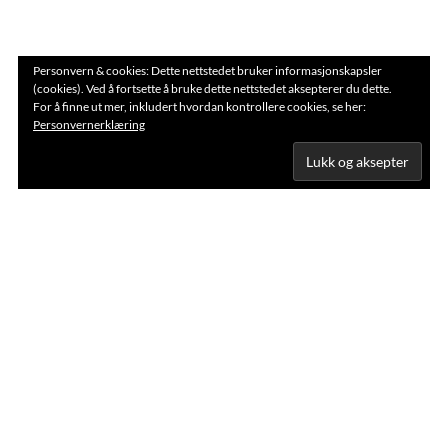
Personvern & cookies: Dette nettstedet bruker informasjonskapsler
(cookies). Ved å fortsette å bruke dette nettstedet aksepterer du dette.
For å finne ut mer, inkludert hvordan kontrollere cookies, se her:
Personvernerklæring
Verdal Kabel-TV har tegnet kontrakt